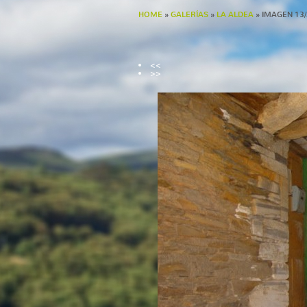
HOME
»
GALERÍAS
»
LA ALDEA
» IMAGEN 13/
<<
>>