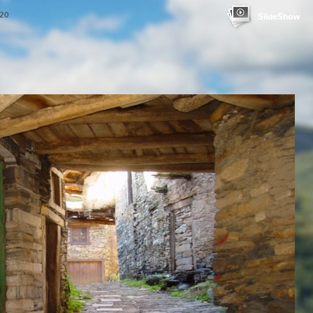
20
SlideShow