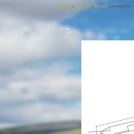
HOME
»
GALERÍAS
»
PLANOS
» IMAGEN 3/5
<<
>>